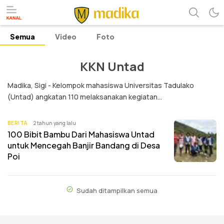
Semua
Video
Foto
Referensi Perubahan
Madika
KKN Untad
Madika, Sigi - Kelompok mahasiswa Universitas Tadulako
(Untad) angkatan 110 melaksanakan kegiatan...
BERITA
2 tahun yang lalu
100 Bibit Bambu Dari Mahasiswa Untad
untuk Mencegah Banjir Bandang di Desa
Poi
Sudah ditampilkan semua