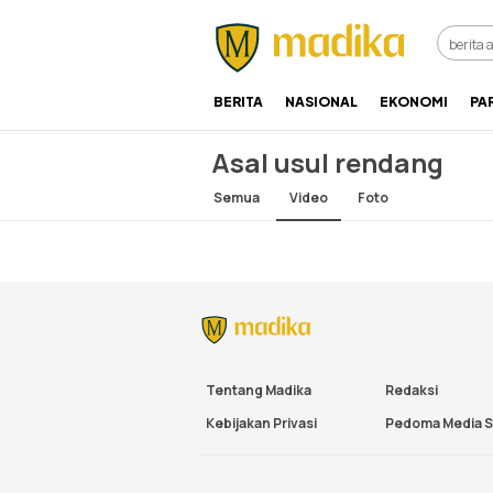
Referensi Perubahan
Madika
BERITA
NASIONAL
EKONOMI
PA
Asal usul rendang
Semua
Video
Foto
Tentang Madika
Redaksi
Kebijakan Privasi
Pedoma Media S