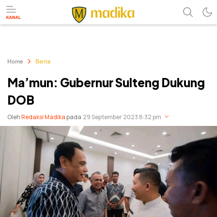
Referensi Perubahan
Madika
Home
Berita
Ma’mun: Gubernur Sulteng Dukung
DOB
Oleh
Redaksi Madika
pada
29 September 2023 8:32 pm