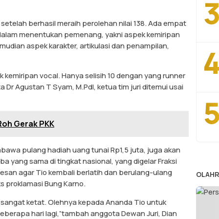
3
 setelah berhasil meraih perolehan nilai 138. Ada empat
i, dalam menentukan pemenang, yakni aspek kemiripan
mudian aspek karakter, artikulasi dan penampilan,
4
k kemiripan vocal. Hanya selisih 10 dengan yang runner
a Dr Agustan T Syam, M.PdI, ketua tim juri ditemui usai
5
 Roh Gerak PKK
embawa pulang hadiah uang tunai Rp1,5 juta, juga akan
a yang sama di tingkat nasional, yang digelar Fraksi
pesan agar Tio kembali berlatih dan berulang-ulang
OLAH
s proklamasi Bung Karno.
ti sangat ketat. Olehnya kepada Ananda Tio untuk
beberapa hari lagi,”tambah anggota Dewan Juri, Dian