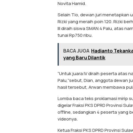
Novita Hamid.
Selain Tio, dewan juri menetapkan u
Rizki yang meraih poin 120. Rizki b
III diraih siswa SMAN 4 Palu, atas 
tunai Rp750 ribu.
BACA JUGA
Hadianto Tekank
yang Baru Dilantik
“Untuk juara IV diraih peserta ata
Palu,”sebut, Dian, anggota dewan j
hasil tersebut, Arwan membawa pula
Lomba baca teks proklamasi mirip s
digelar Fraksi PKS DPRD Provinsi Sula
offline, sedangkan 4 peserta yang 
videonya.
Ketua Fraksi PKS DPRD Provinsi Sulaw