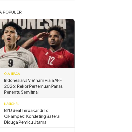
A POPULER
OLAHRAGA
Indonesia vs Vietnam Piala AFF
2026: Rekor Pertemuan Panas
Penentu Semifinal
NASIONAL
BYD Seal Terbakar di Tol
Cikampek: Korsleting Baterai
Diduga Pemicu Utama