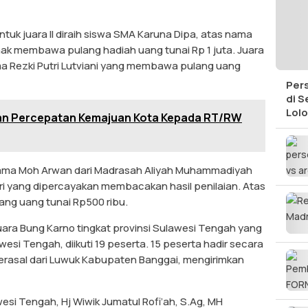
ntuk juara II diraih siswa SMA Karuna Dipa, atas nama
erhak membawa pulang hadiah uang tunai Rp 1 juta. Juara
nama Rezki Putri Lutviani yang membawa pulang uang
Per
di S
Lolo
an Percepatan Kemajuan Kota Kepada RT/RW
s nama Moh Arwan dari Madrasah Aliyah Muhammadiyah
uri yang dipercayakan membacakan hasil penilaian. Atas
ng uang tunai Rp500 ribu.
uara Bung Karno tingkat provinsi Sulawesi Tengah yang
wesi Tengah, diikuti 19 peserta. 15 peserta hadir secara
berasal dari Luwuk Kabupaten Banggai, mengirimkan
esi Tengah, Hj Wiwik Jumatul Rofi’ah, S.Ag, MH