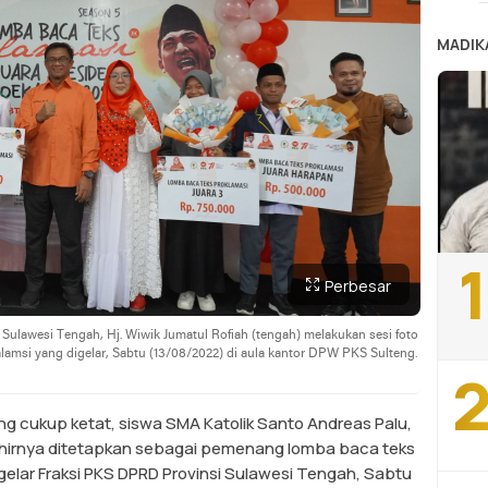
MADIK
1
Perbesar
Sulawesi Tengah, Hj. Wiwik Jumatul Rofiah (tengah) melakukan sesi foto
amsi yang digelar, Sabtu (13/08/2022) di aula kantor DPW PKS Sulteng.
2
ang cukup ketat, siswa SMA Katolik Santo Andreas Palu,
khirnya ditetapkan sebagai pemenang lomba baca teks
igelar Fraksi PKS DPRD Provinsi Sulawesi Tengah, Sabtu