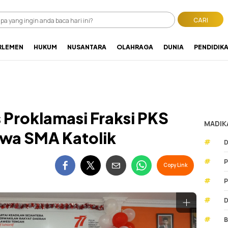
CARI
RLEMEN
HUKUM
NUSANTARA
OLAHRAGA
DUNIA
PENDIDIK
Proklamasi Fraksi PKS
MADIK
wa SMA Katolik
#
D
#
P
Copy Link
#
P
#
D
#
B