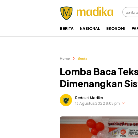
Referensi Perubahan
Madika
BERITA
NASIONAL
EKONOMI
PA
Home
Berita
Lomba Baca Teks 
Dimenangkan Sis
Redaksi Madika
13 Agustus 2022 9:05 pm