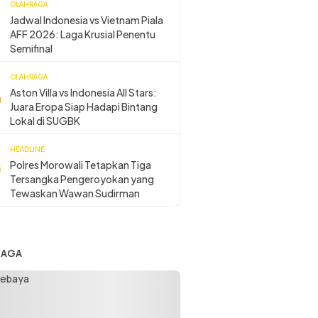
OLAHRAGA
Jadwal Indonesia vs Vietnam Piala
AFF 2026: Laga Krusial Penentu
Semifinal
OLAHRAGA
Aston Villa vs Indonesia All Stars:
Juara Eropa Siap Hadapi Bintang
Lokal di SUGBK
HEADLINE
Polres Morowali Tetapkan Tiga
Tersangka Pengeroyokan yang
Tewaskan Wawan Sudirman
RAGA