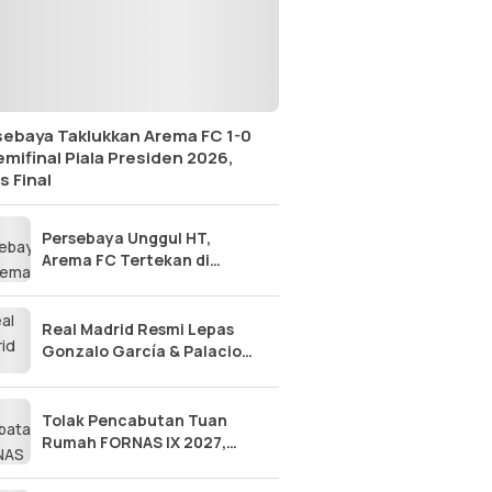
sebaya Taklukkan Arema FC 1-0
emifinal Piala Presiden 2026,
s Final
Persebaya Unggul HT,
Arema FC Tertekan di
Semifinal Piala Presiden
2026
Real Madrid Resmi Lepas
Gonzalo García & Palacios,
Fulham Borong Talenta
Muda Top!
Tolak Pencabutan Tuan
Rumah FORNAS IX 2027,
Pemprov Sulteng Ancam
Tempuh Jalur Hukum