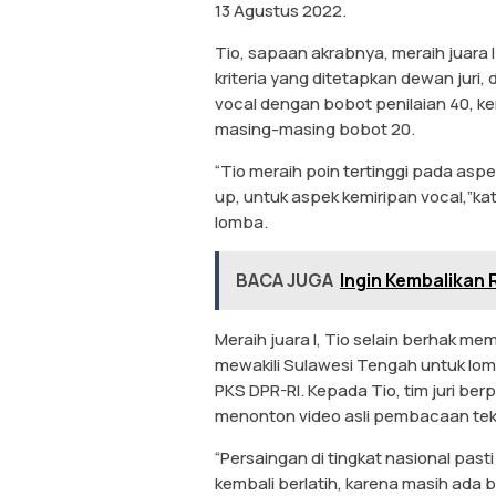
13 Agustus 2022.
Tio, sapaan akrabnya, meraih juara I
kriteria yang ditetapkan dewan jur
vocal dengan bobot penilaian 40, ke
masing-masing bobot 20.
“Tio meraih poin tertinggi pada aspe
up, untuk aspek kemiripan vocal,”kat
lomba.
BACA JUGA
Ingin Kembalikan
Meraih juara I, Tio selain berhak m
mewakili Sulawesi Tengah untuk lomb
PKS DPR-RI. Kepada Tio, tim juri ber
menonton video asli pembacaan tek
“Persaingan di tingkat nasional pas
kembali berlatih, karena masih ada 