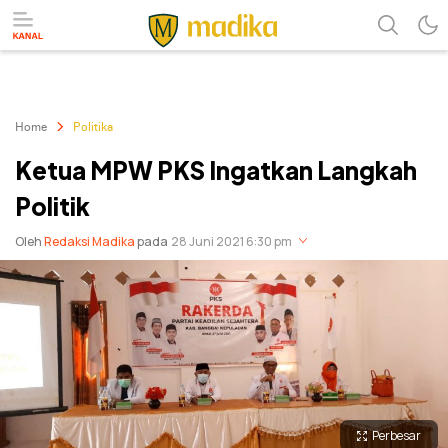
Referensi Perubahan
Madika
Home
Politika
Ketua MPW PKS Ingatkan Langkah
Politik
Oleh
Redaksi Madika
pada
28 Juni 2021 6:30 pm
Perbesar