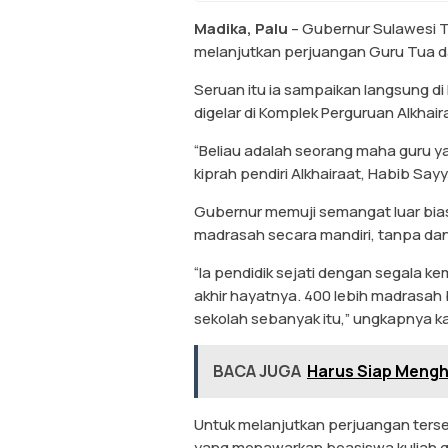
Madika, Palu
– Gubernur Sulawesi 
melanjutkan perjuangan Guru Tua 
Seruan itu ia sampaikan langsung d
digelar di Komplek Perguruan Alkhai
“Beliau adalah seorang maha guru y
kiprah pendiri Alkhairaat, Habib Sayyi
Gubernur memuji semangat luar biasa
madrasah secara mandiri, tanpa da
“Ia pendidik sejati dengan segala k
akhir hayatnya. 400 lebih madrasah 
sekolah sebanyak itu,” ungkapnya 
BACA JUGA
Harus Siap Meng
Untuk melanjutkan perjuangan ters
yang menawarkan beasiswa kuliah gr