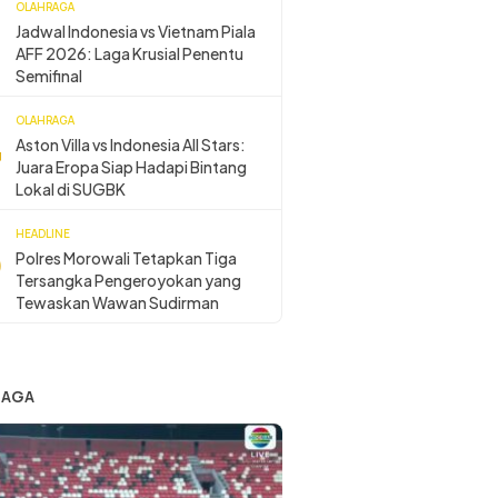
OLAHRAGA
Jadwal Indonesia vs Vietnam Piala
AFF 2026: Laga Krusial Penentu
Semifinal
OLAHRAGA
Aston Villa vs Indonesia All Stars:
Juara Eropa Siap Hadapi Bintang
Lokal di SUGBK
HEADLINE
Polres Morowali Tetapkan Tiga
Tersangka Pengeroyokan yang
Tewaskan Wawan Sudirman
RAGA