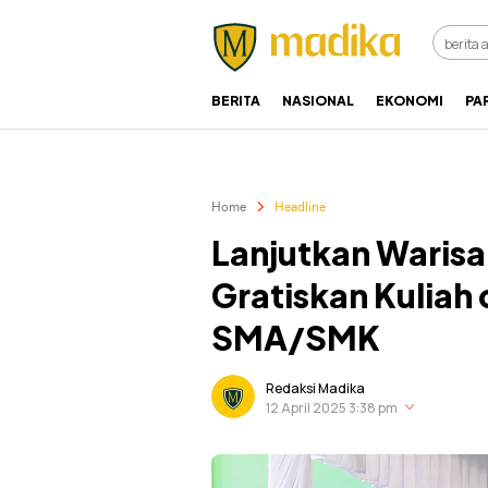
Referensi Perubahan
Madika
BERITA
NASIONAL
EKONOMI
PA
Home
Headline
Lanjutkan Warisa
Gratiskan Kuliah
SMA/SMK
Redaksi Madika
12 April 2025 3:38 pm