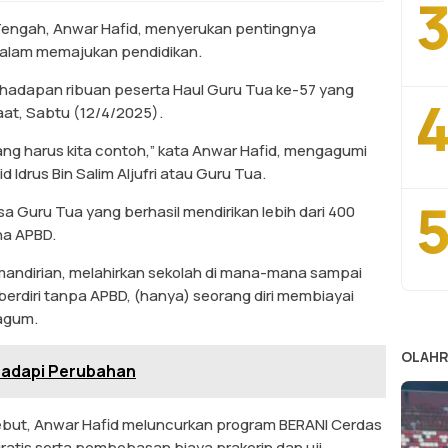
3
Tengah, Anwar Hafid, menyerukan pentingnya
dalam memajukan pendidikan.
i hadapan ribuan peserta Haul Guru Tua ke-57 yang
4
raat, Sabtu (12/4/2025).
ang harus kita contoh,” kata Anwar Hafid, mengagumi
d Idrus Bin Salim Aljufri atau Guru Tua.
5
 Guru Tua yang berhasil mendirikan lebih dari 400
na APBD.
emandirian, melahirkan sekolah di mana-mana sampai
berdiri tanpa APBD, (hanya) seorang diri membiayai
kagum.
OLAH
hadapi Perubahan
ebut, Anwar Hafid meluncurkan program BERANI Cerdas
atis serta pembebasan biaya prakerin dan uji