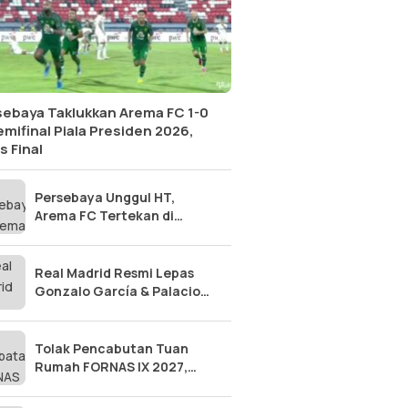
sebaya Taklukkan Arema FC 1-0
emifinal Piala Presiden 2026,
s Final
Persebaya Unggul HT,
Arema FC Tertekan di
Semifinal Piala Presiden
2026
Real Madrid Resmi Lepas
Gonzalo García & Palacios,
Fulham Borong Talenta
Muda Top!
Tolak Pencabutan Tuan
Rumah FORNAS IX 2027,
Pemprov Sulteng Ancam
Tempuh Jalur Hukum