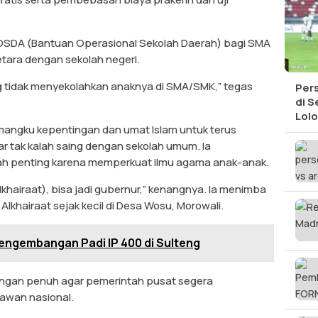
 BOSDA (Bantuan Operasional Sekolah Daerah) bagi SMA
tara dengan sekolah negeri.
ng tidak menyekolahkan anaknya di SMA/SMK,” tegas
Per
di S
Lolo
angku kepentingan dan umat Islam untuk terus
 tak kalah saing dengan sekolah umum. Ia
h penting karena memperkuat ilmu agama anak-anak.
khairaat), bisa jadi gubernur,” kenangnya. Ia menimba
lkhairaat sejak kecil di Desa Wosu, Morowali.
engembangan Padi IP 400 di Sulteng
ngan penuh agar pemerintah pusat segera
awan nasional.