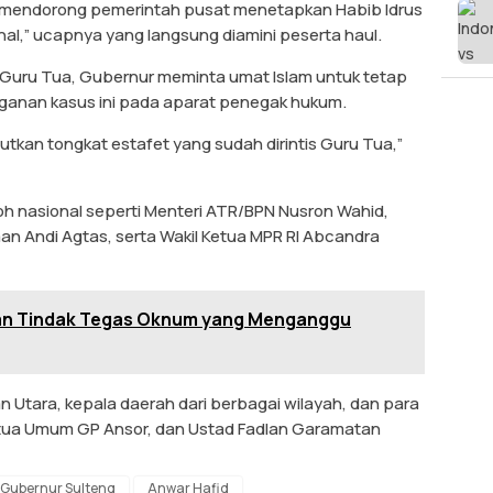
mendorong pemerintah pusat menetapkan Habib Idrus
al,” ucapnya yang langsung diamini peserta haul.
 Guru Tua, Gubernur meminta umat Islam untuk tetap
nan kasus ini pada aparat penegak hukum.
utkan tongkat estafet yang sudah dirintis Guru Tua,”
okoh nasional seperti Menteri ATR/BPN Nusron Wahid,
n Andi Agtas, serta Wakil Ketua MPR RI Abcandra
kan Tindak Tegas Oknum yang Menganggu
n Utara, kepala daerah dari berbagai wilayah, dan para
etua Umum GP Ansor, dan Ustad Fadlan Garamatan
Gubernur Sulteng
Anwar Hafid