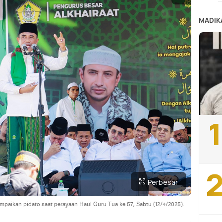
MADIK
1
2
Perbesar
aikan pidato saat perayaan Haul Guru Tua ke 57, Sabtu (12/4/2025).