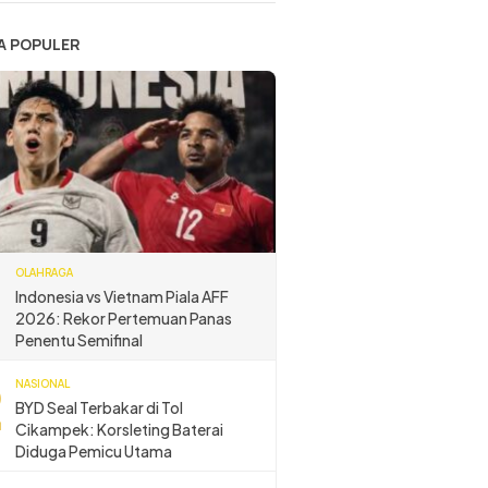
A POPULER
OLAHRAGA
Indonesia vs Vietnam Piala AFF
2026: Rekor Pertemuan Panas
Penentu Semifinal
NASIONAL
BYD Seal Terbakar di Tol
Cikampek: Korsleting Baterai
Diduga Pemicu Utama