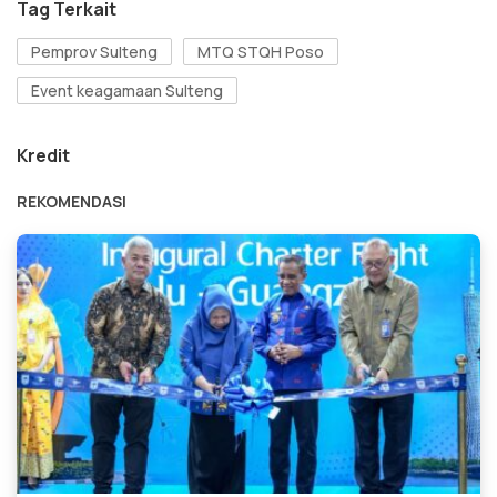
Tag Terkait
Pemprov Sulteng
MTQ STQH Poso
Event keagamaan Sulteng
Kredit
REKOMENDASI