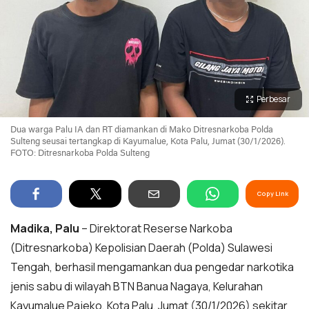
Perbesar
Dua warga Palu IA dan RT diamankan di Mako Ditresnarkoba Polda
Sulteng seusai tertangkap di Kayumalue, Kota Palu, Jumat (30/1/2026).
FOTO: Ditresnarkoba Polda Sulteng
Copy Link
Madika, Palu
– Direktorat Reserse Narkoba
(Ditresnarkoba) Kepolisian Daerah (Polda) Sulawesi
Tengah, berhasil mengamankan dua pengedar narkotika
jenis sabu di wilayah BTN Banua Nagaya, Kelurahan
Kayumalue Pajeko, Kota Palu, Jumat (30/1/2026) sekitar